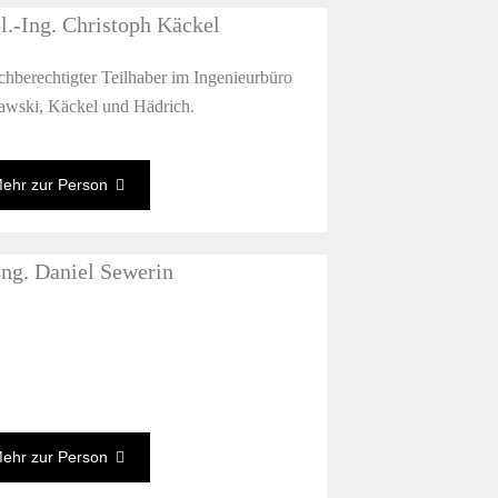
l.-Ing. Christoph Käckel
chberechtigter Teilhaber im Ingenieurbüro
wski, Käckel und Hädrich.
ehr zur Person
ng. Daniel Sewerin
ehr zur Person