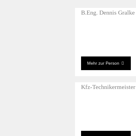
B.Eng. Dennis Gralke
Mehr zur Person
Kfz-Technikermeister