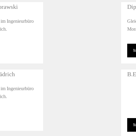
orawski
Dip
r im Ingenieurbüro
Glei
ich.
Mora
M
ädrich
B.E
r im Ingenieurbüro
ich.
M