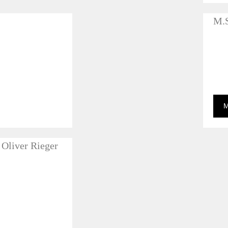
M.S
M
 Oliver Rieger