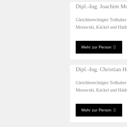
Dipl.-Ing. Joachim M
Gleichberechtigter Teilhabe
Morawski, Käckel und Hädr
Mehr zur Person
Dipl.-Ing. Christian H
Gleichberechtigter Teilhabe
Morawski, Käckel und Hädr
Mehr zur Person