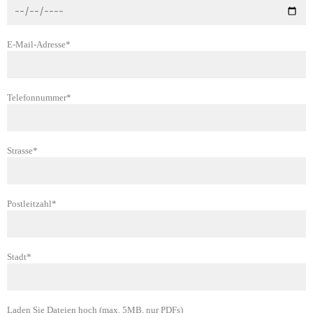
E-Mail-Adresse*
Telefonnummer*
Strasse*
Postleitzahl*
Stadt*
Laden Sie Dateien hoch (max. 5MB, nur PDFs)